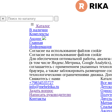
×
Каталог
В наличии
Комплекты
Акции
Главная
Информация
Согласие на использование файлов cookie
Согласие на использование файлов cookie
Для обеспечения оптимальной работы, анализа 
(в том числе Яндекс.Метрика, Google Analytics
соглашаетесь с применением указанных техноло
браузера, а также заблокировать размещение co
технологическими ограничениями движка. До
Свяжитесь с нами
Катал
+79834535727
Все м
info@mebelrika.ru
Детски
Задать вопрос
Однос
Написать руководителю
Полут
Контакты
Двусп
Матра
Спаль
Аксес