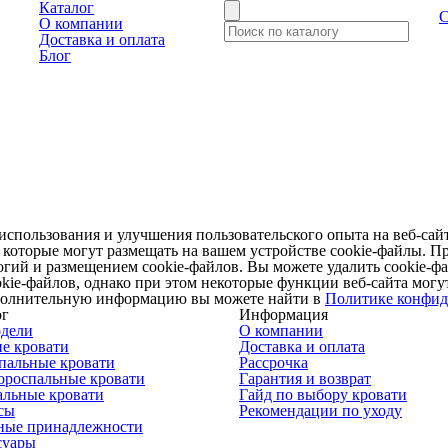
Каталог
С
О компании
Доставка и оплата
Блог
использования и улучшения пользовательского опыта на веб-сай
), которые могут размещать на вашем устройстве cookie-файлы. П
гий и размещением cookie-файлов. Вы можете удалить cookie-фа
okie-файлов, однако при этом некоторые функции веб-сайта могу
полнительную информацию вы можете найти в
Политике конфид
ог
Информация
одели
О компании
е кровати
Доставка и оплата
пальные кровати
Рассрочка
ороспальные кровати
Гарантия и возврат
альные кровати
Гайд по выбору кровати
сы
Рекомендации по уходу
ные принадлежности
суары