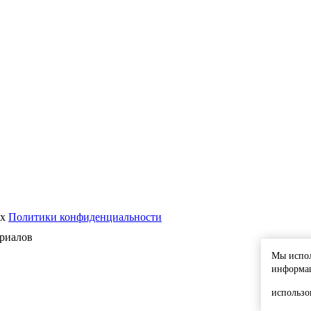
ях
Политики конфиденциальности
риалов
Мы испол
информац
использо